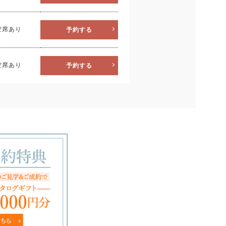
26
2
空席あり
予約する
空席あり
予約する