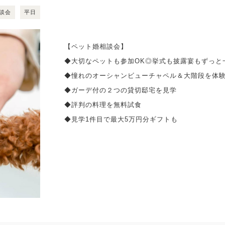
談会
平日
【ペット婚相談会】
◆大切なペットも参加OK◎挙式も披露宴もずっと
◆憧れのオーシャンビューチャペル＆大階段を体
◆ガーデ付の２つの貸切邸宅を見学
◆評判の料理を無料試食
◆見学1件目で最大5万円分ギフトも