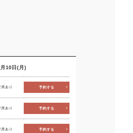
9
8月10日(月)
D
THU
FRI
SAT
SUN
MON
T
空席あり
予約する
3
4
5
6
10
11
12
13
5
空席あり
予約する
17
18
19
20
12
1
空席あり
予約する
24
25
26
27
19
2