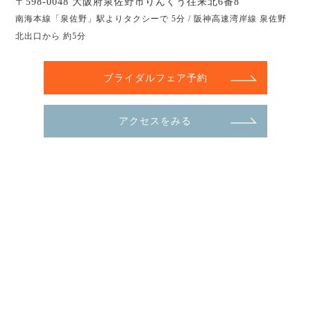
〒598-0048 大阪府泉佐野市りんくう往来北6番8
南海本線「泉佐野」駅よりタクシーで 5分 / 阪神高速湾岸線 泉佐野
北出口から 約5分
ブライダルフェア予約
アクセスをみる