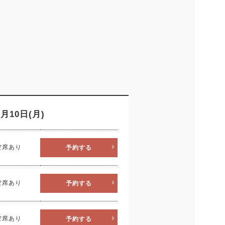
9
8月10日(月)
D
THU
FRI
SAT
SUN
MON
T
空席あり
予約する
3
4
5
6
10
11
12
13
5
空席あり
予約する
17
18
19
20
12
1
空席あり
予約する
24
25
26
27
19
2