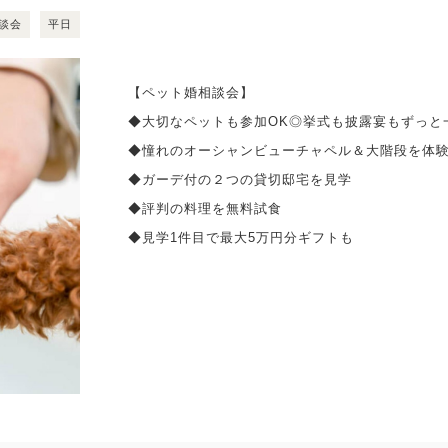
談会
平日
【ペット婚相談会】
◆大切なペットも参加OK◎挙式も披露宴もずっと
◆憧れのオーシャンビューチャペル＆大階段を体
◆ガーデ付の２つの貸切邸宅を見学
◆評判の料理を無料試食
◆見学1件目で最大5万円分ギフトも