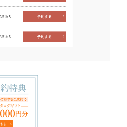
26
2
空席あり
予約する
空席あり
予約する