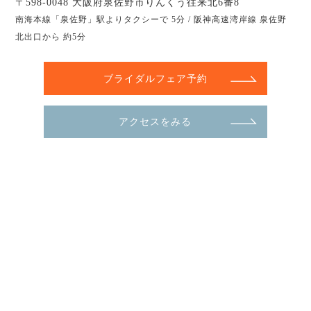
〒598-0048 大阪府泉佐野市りんくう往来北6番8
南海本線「泉佐野」駅よりタクシーで 5分 / 阪神高速湾岸線 泉佐野
北出口から 約5分
ブライダルフェア予約
アクセスをみる