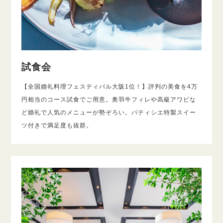
試食会
【全国婚礼料理フェスティバル大阪1位！】評判の美食を4万
円相当のコース試食でご用意。奥羽牛フィレや高級アワビな
ど婚礼で人気のメニューが勢ぞろい。パティシエ特製スイー
ツ付きで満足度も抜群。