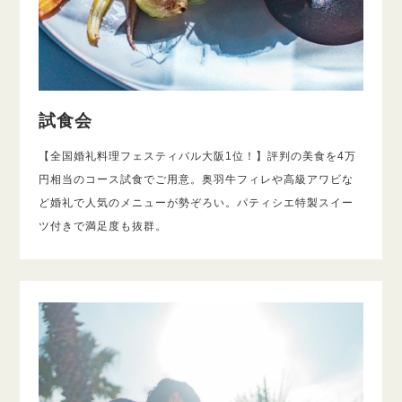
試食会
【全国婚礼料理フェスティバル大阪1位！】評判の美食を4万
円相当のコース試食でご用意。奥羽牛フィレや高級アワビな
ど婚礼で人気のメニューが勢ぞろい。パティシエ特製スイー
ツ付きで満足度も抜群。