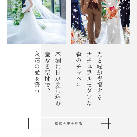
永遠の愛を誓う
聖なる空間で、
木漏れ日が差し込む
森のチャペル
ナチュラルモダンな
光と緑が祝福する
挙式会場を見る