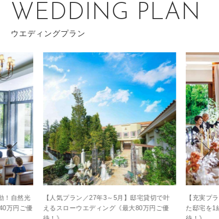
WEDDING PLAN
ウエディングプラン
感動！自然光
【人気プラン／27年3～5月】邸宅貸切で叶
【充実プラ
40万円ご優
えるスローウエディング《最大80万円ご優
た邸宅を1
待！》
待！》