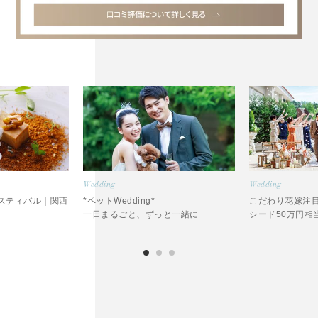
Wedding
Wedding
スティバル｜関西
*ペットWedding*
こだわり花嫁注
一日まるごと、ずっと一緒に
シード50万円相