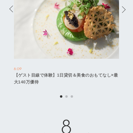
8.09
【ゲスト目線で体験】1日貸切＆美食のおもてなし×最
大140万優待
8