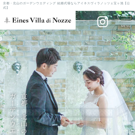
京都・北山のガーデンウエディング 結婚式場ならアイネスヴィラノッツェ宝ヶ池【公
式】
MENU
ガーデンウエディング
京都・北山の