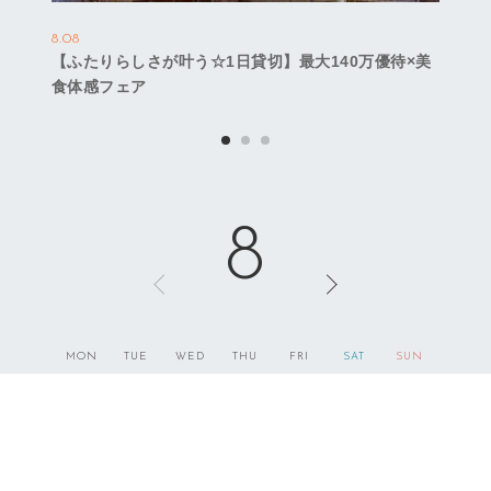
8.08
【ふたりらしさが叶う☆1日貸切】最大140万優待×美
食体感フェア
8
MON
TUE
WED
THU
FRI
SAT
SUN
1
2
8
9
3
4
5
6
7