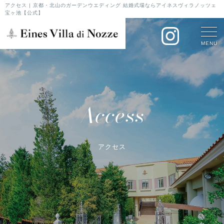
アクセス | 京都・北山のガーデンウエディング 結婚式場ならアイネスヴィラノッツェ
宝ヶ池【公式】
MENU
Access
アクセス