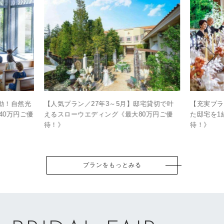
感動！自然光
【人気プラン／27年3～5月】邸宅貸切で叶
【充実プラ
40万円ご優
えるスローウエディング《最大80万円ご優
た邸宅を1
待！》
待！》
プランをもっとみる