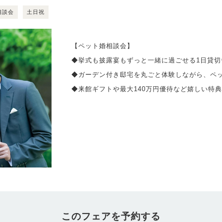
相談会
土日祝
【ペット婚相談会】
◆挙式も披露宴もずっと一緒に過ごせる1日貸切
◆ガーデン付き邸宅を丸ごと体験しながら、ペ
◆来館ギフトや最大140万円優待など嬉しい特
このフェアを予約する