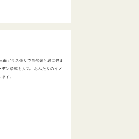
】三面ガラス張りで自然光と緑に包ま
ーデン挙式も人気。おふたりのイメ
します。