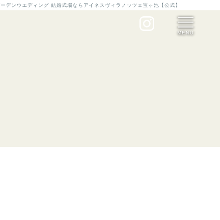
のガーデンウエディング 結婚式場ならアイネスヴィラノッツェ宝ヶ池【公式】
MENU