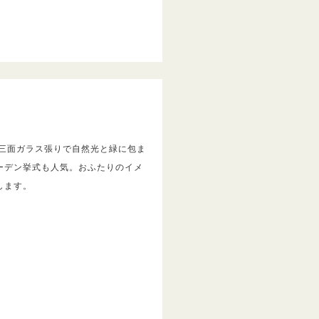
】三面ガラス張りで自然光と緑に包ま
ーデン挙式も人気。おふたりのイメ
します。