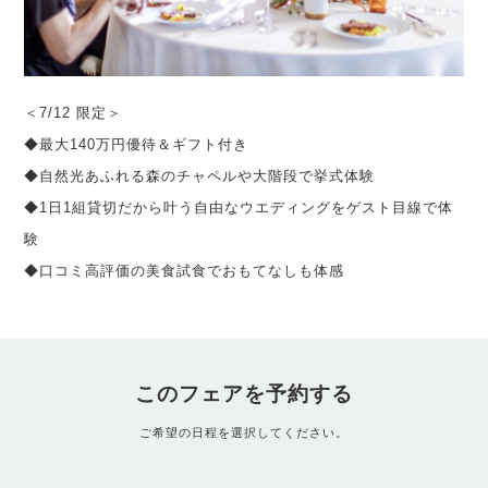
＜7/12 限定＞
◆最大140万円優待＆ギフト付き
◆自然光あふれる森のチャペルや大階段で挙式体験
◆1日1組貸切だから叶う自由なウエディングをゲスト目線で体
験
◆口コミ高評価の美食試食でおもてなしも体感
このフェアを予約する
ご希望の日程を選択してください。