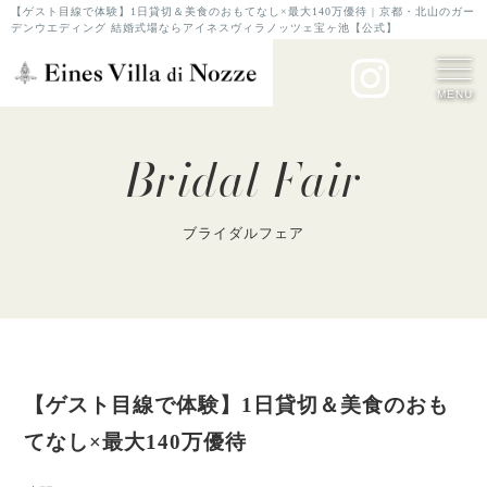
【ゲスト目線で体験】1日貸切＆美食のおもてなし×最大140万優待 | 京都・北山のガー
デンウエディング 結婚式場ならアイネスヴィラノッツェ宝ヶ池【公式】
MENU
Bridal Fair
ブライダルフェア
【ゲスト目線で体験】1日貸切＆美食のおも
てなし×最大140万優待