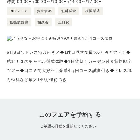
時間
09:00〜/09:30〜/10:00〜/14:00〜/17:00〜
BIGフェア
おすすめ
無料試食
模擬挙式
模擬披露宴
相談会
土日祝
6月8日＼ドレス特典付き／◆1件目見学で最大6万円ギフト！◆
感動！森のチャペル挙式体験◆1日貸切！ガーデン付き貸切邸宅
ツアー◆口コミで大好評！豪華4万円コース試食付き◆ドレス30
万特典など最大140万優待つき
このフェアを予約する
ご希望の日程を選択してください。