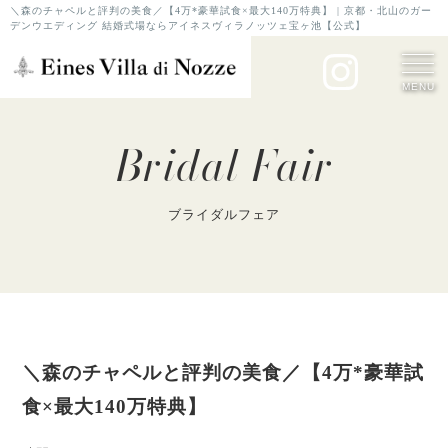
＼森のチャペルと評判の美食／【4万*豪華試食×最大140万特典】 | 京都・北山のガー
デンウエディング 結婚式場ならアイネスヴィラノッツェ宝ヶ池【公式】
MENU
Bridal Fair
ブライダルフェア
＼森のチャペルと評判の美食／【4万*豪華試
食×最大140万特典】