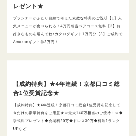
レゼント★
プランナーがふたり目線で考えた素敵な特典のご説明【1】人
気メニューが食べられる！4万円相当ペアコース無料【2】お
好きなものを選んでね♪カタログギフト1万円分【3】ご成約で
Amazonギフト券3万円！
【成約特典】★4年連続！京都口コミ総
合1位受賞記念★
【成約特典】★4年連続！京都口コミ総合1位受賞を記念して
今だけの豪華特典をご用意★≪最大140万相当のご優待！≫◆
挙式料プレゼント◆会場料20万◆ドレス30万◆料理1ランク
UPなど