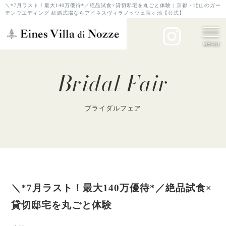
＼*7月ラスト！最大140万優待*／絶品試食×貸切邸宅を丸ごと体験 | 京都・北山のガー
デンウエディング 結婚式場ならアイネスヴィラノッツェ宝ヶ池【公式】
MENU
Bridal Fair
ブライダルフェア
＼*7月ラスト！最大140万優待*／絶品試食×
貸切邸宅を丸ごと体験