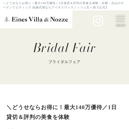
＼どうせならお得に！最大140万優待／1日貸切＆評判の美食を体験 | 京都・北山のガ
ーデンウエディング 結婚式場ならアイネスヴィラノッツェ宝ヶ池【公式】
MENU
Bridal Fair
ブライダルフェア
＼どうせならお得に！最大140万優待／1日
貸切＆評判の美食を体験