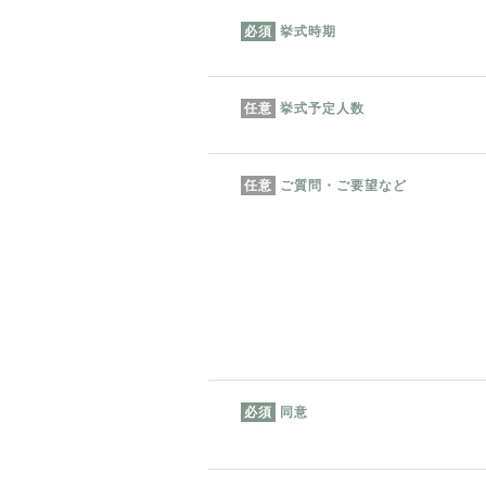
挙式時期
必須
挙式予定人数
任意
ご質問・ご要望など
任意
同意
必須