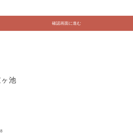
確認画面に進む
宝ヶ池
8