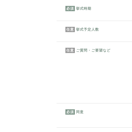
挙式時期
必須
挙式予定人数
任意
ご質問・ご要望など
任意
同意
必須