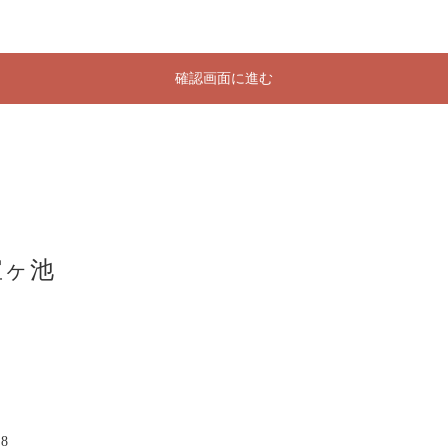
確認画面に進む
宝ヶ池
8