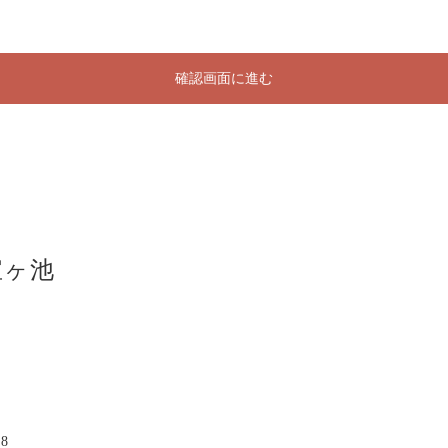
確認画面に進む
宝ヶ池
8