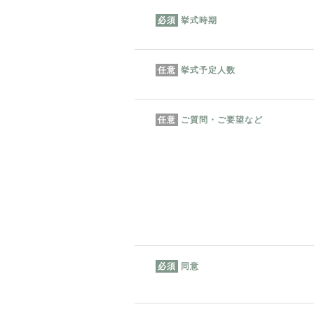
挙式時期
必須
挙式予定人数
任意
ご質問・ご要望など
任意
同意
必須