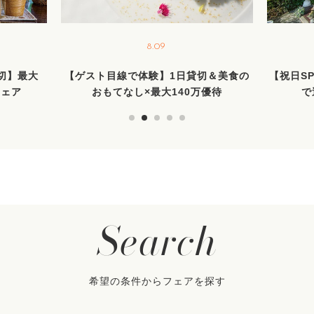
8.09
切】最大
【ゲスト目線で体験】1日貸切＆美食の
【祝日SP
フェア
おもてなし×最大140万優待
で
Search
希望の条件からフェアを探す