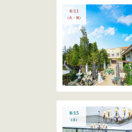
8/11
(火・祝)
8/15
(土)