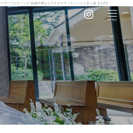
のガーデンウエディング 結婚式場ならアイネスヴィラノッツェ宝ヶ池【公式】
MENU