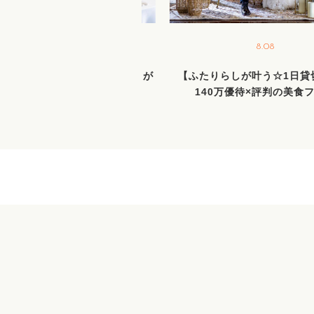
8.16
8.08
140万優待】憧れ＆おもてなしが
【ふたりらしが叶う☆1日貸
叶う1日貸切邸宅×絶品試食
140万優待×評判の美食