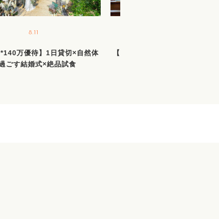
8.11
8.15
*140万優待】1日貸切×自然体
【当館人気No1】森のチャペル
過ごす結婚式×絶品試食
体験★140万特典＆絶品試