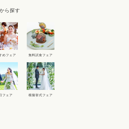
9
から探す
D
THU
FRI
SAT
SUN
MON
T
3
4
5
6
10
11
12
13
5
すめフェア
無料試食フェア
17
18
19
20
12
1
24
25
26
27
19
2
26
2
日フェア
模擬挙式フェア