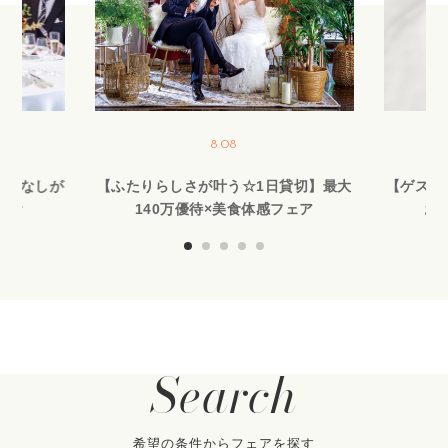
8.08
もてなしが
【ふたりらしさが叶う☆1日貸切】最大
【ゲスト
試食
140万優待×美食体感フェア
お
Search
希望の条件からフェアを探す