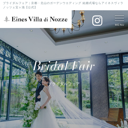
ブライダルフェア | 京都・北山のガーデンウエディング 結婚式場ならアイネスヴィラ
ノッツェ宝ヶ池【公式】
MENU
Bridal Fair
ブライダルフェア