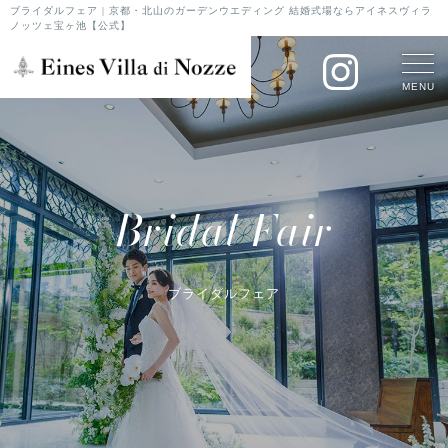
ブライダルフェア | 京都・北山のガーデンウエディング 結婚式場ならアイネスヴィラ
ノッツェ宝ヶ池【公式】
MENU
Bridal Fair
ブライダルフェア