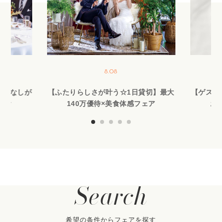
8.08
もてなしが
【ふたりらしさが叶う☆1日貸切】最大
【ゲスト
試食
140万優待×美食体感フェア
お
Search
希望の条件からフェアを探す