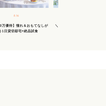
8.16
8.22
40万優待】憧れ＆おもてなしが
＼2日間限定BIGフェア／新作
う1日貸切邸宅×絶品試食
着＆花嫁ALL体験＆絶品試