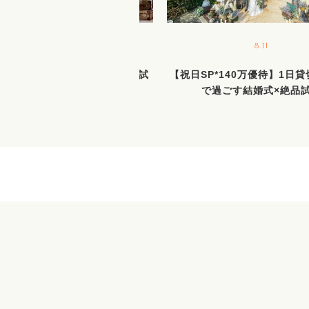
8.23
8.11
間限定BIGフェア／新作ドレス試
【祝日SP*140万優待】1日
着＆花嫁ALL体験＆絶品試食
で過ごす結婚式×絶品