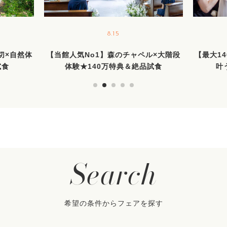
8.15
貸切×自然体
【当館人気No1】森のチャペル×大階段
【最大1
試食
体験★140万特典＆絶品試食
叶
Search
希望の条件からフェアを探す