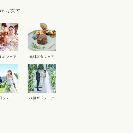
9
から探す
D
THU
FRI
SAT
SUN
MON
T
3
4
5
6
10
11
12
13
5
すめフェア
無料試食フェア
17
18
19
20
12
1
24
25
26
27
19
2
26
2
日フェア
模擬挙式フェア