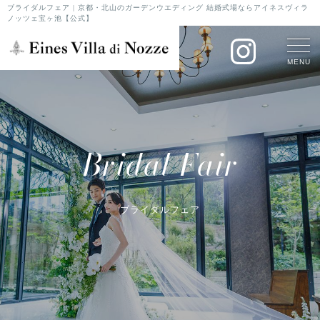
ブライダルフェア | 京都・北山のガーデンウエディング 結婚式場ならアイネスヴィラ
ノッツェ宝ヶ池【公式】
MENU
Bridal Fair
ブライダルフェア