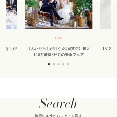
8.08
もてなしが
【ふたりらしが叶う☆1日貸切】最大
【ゲスト
試食
140万優待×評判の美食フェア
お
Search
希望の条件からフェアを探す