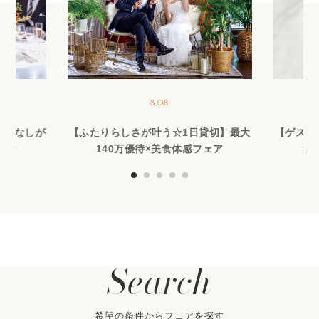
8.08
もてなしが
【ふたりらしさが叶う☆1日貸切】最大
【ゲスト
試食
140万優待×美食体感フェア
お
Search
希望の条件からフェアを探す