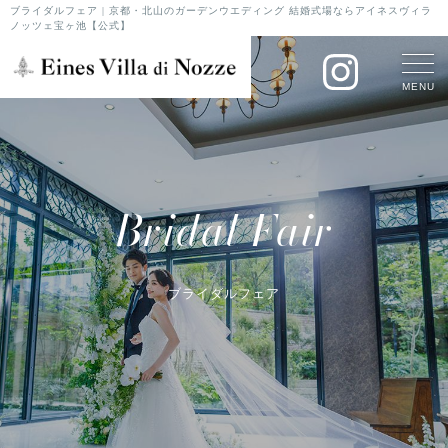
ブライダルフェア | 京都・北山のガーデンウエディング 結婚式場ならアイネスヴィラ
ノッツェ宝ヶ池【公式】
MENU
Bridal Fair
ブライダルフェア