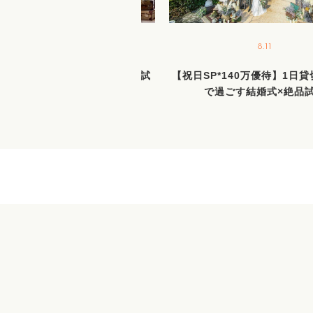
8.23
8.11
間限定BIGフェア／新作ドレス試
【祝日SP*140万優待】1日
着＆花嫁ALL体験＆絶品試食
で過ごす結婚式×絶品