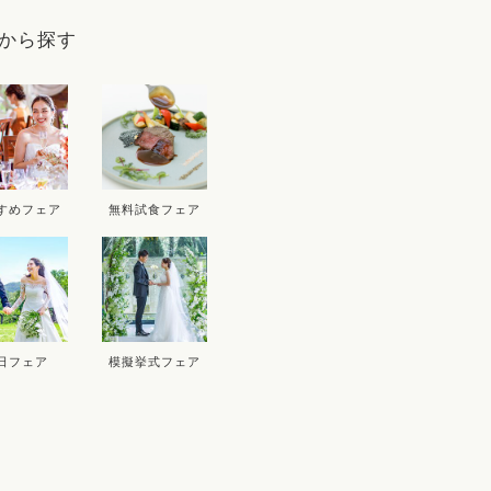
9
から探す
D
THU
FRI
SAT
SUN
MON
T
3
4
5
6
10
11
12
13
5
すめフェア
無料試食フェア
17
18
19
20
12
1
24
25
26
27
19
2
26
2
日フェア
模擬挙式フェア