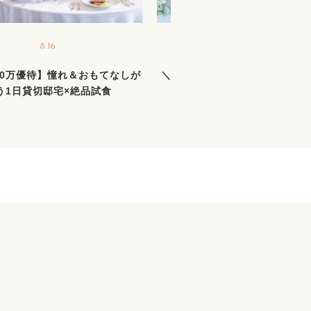
8.16
8.22
40万優待】憧れ＆おもてなしが
＼2日間限定BIGフェア／新作
う1日貸切邸宅×絶品試食
着＆花嫁ALL体験＆絶品試