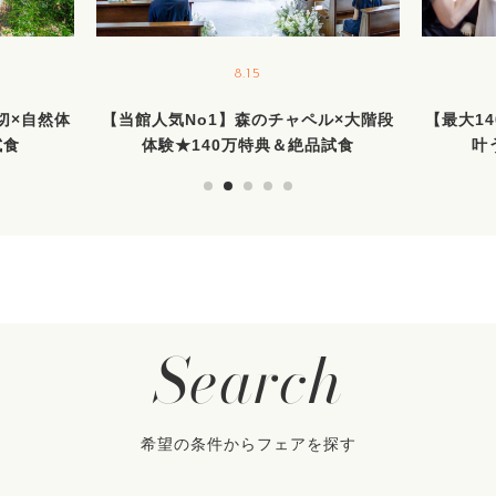
8.15
貸切×自然体
【当館人気No1】森のチャペル×大階段
【最大1
試食
体験★140万特典＆絶品試食
叶
Search
希望の条件からフェアを探す