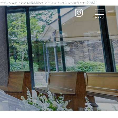
のガーデンウエディング 結婚式場ならアイネスヴィラノッツェ宝ヶ池【公式】
MENU