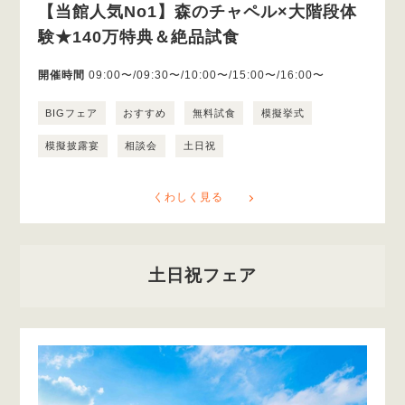
【当館人気No1】森のチャペル×大階段体
験★140万特典＆絶品試食
開催時間
09:00〜/09:30〜/10:00〜/15:00〜/16:00〜
BIGフェア
おすすめ
無料試食
模擬挙式
模擬披露宴
相談会
土日祝
くわしく見る
土日祝フェア