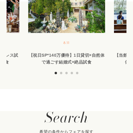
8.11
作ドレス試
【祝日SP*140万優待】1日貸切×自然体
【当館人
品試食
で過ごす結婚式×絶品試食
体験
Search
希望の条件からフェアを探す