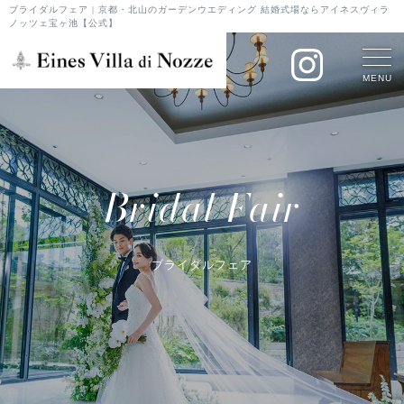
ブライダルフェア | 京都・北山のガーデンウエディング 結婚式場ならアイネスヴィラ
ノッツェ宝ヶ池【公式】
MENU
Bridal Fair
ブライダルフェア