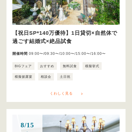
【祝日SP*140万優待】1日貸切×自然体で
過ごす結婚式×絶品試食
開催時間
09:00〜/09:30〜/10:00〜/15:00〜/16:00〜
BIGフェア
おすすめ
無料試食
模擬挙式
模擬披露宴
相談会
土日祝
くわしく見る
8/15