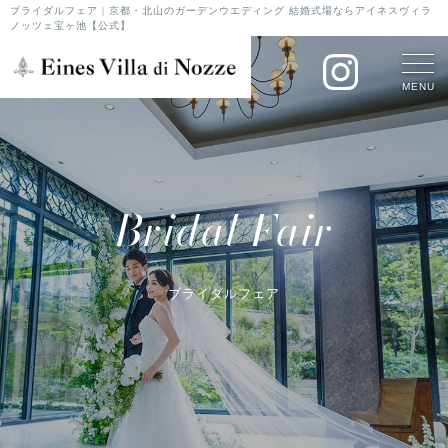
ブライダルフェア | 京都・北山のガーデンウエディング 結婚式場ならアイネスヴィラ
ノッツェ宝ヶ池【公式】
MENU
Bridal Fair
ブライダルフェア