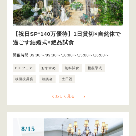
【祝日SP*140万優待】1日貸切×自然体で
過ごす結婚式×絶品試食
開催時間
09:00〜/09:30〜/10:00〜/15:00〜/16:00〜
BIGフェア
おすすめ
無料試食
模擬挙式
模擬披露宴
相談会
土日祝
くわしく見る
8/15