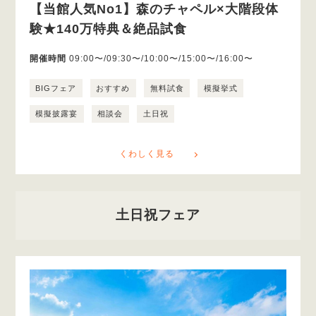
【当館人気No1】森のチャペル×大階段体
験★140万特典＆絶品試食
開催時間
09:00〜/09:30〜/10:00〜/15:00〜/16:00〜
BIGフェア
おすすめ
無料試食
模擬挙式
模擬披露宴
相談会
土日祝
くわしく見る
土日祝フェア