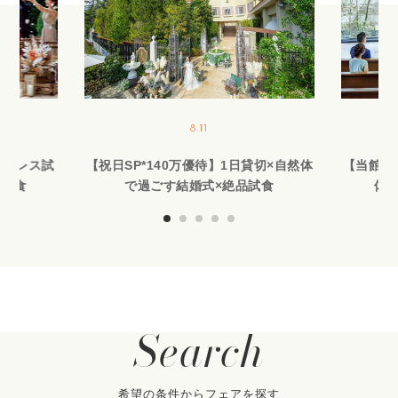
8.11
作ドレス試
【祝日SP*140万優待】1日貸切×自然体
【当館人
品試食
で過ごす結婚式×絶品試食
体験
Search
希望の条件からフェアを探す