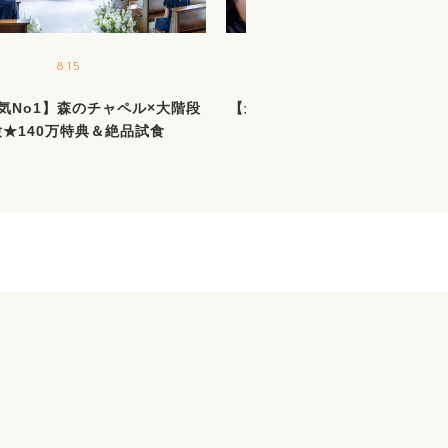
8.15
8.16
気No1】森のチャペル×大階段
【最大140万優待】憧れ＆おも
験★140万特典＆絶品試食
叶う1日貸切邸宅×絶品試