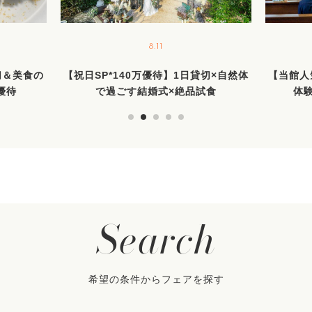
8.11
切＆美食の
【祝日SP*140万優待】1日貸切×自然体
【当館人
優待
で過ごす結婚式×絶品試食
体
Search
希望の条件からフェアを探す