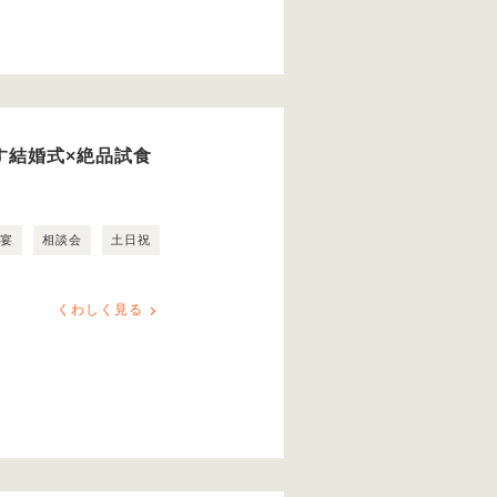
ごす結婚式×絶品試食
露宴
相談会
土日祝
くわしく見る