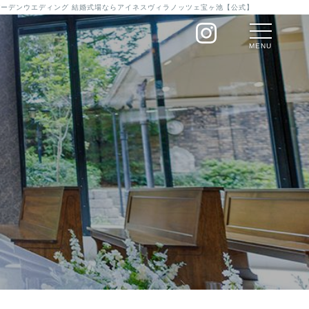
のガーデンウエディング 結婚式場ならアイネスヴィラノッツェ宝ヶ池【公式】
MENU