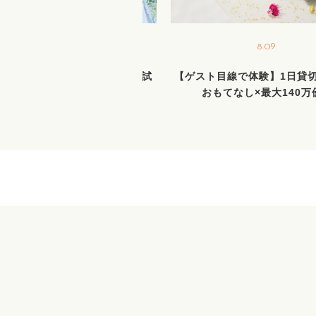
8.22
8.09
間限定BIGフェア／新作ドレス試
【ゲスト目線で体験】1日貸
着＆花嫁ALL体験＆絶品試食
おもてなし×最大140万