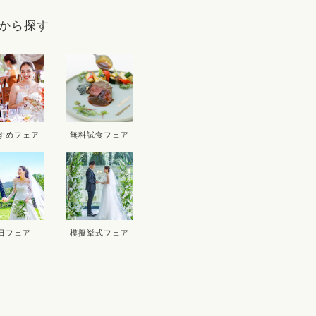
9
から探す
D
THU
FRI
SAT
SUN
MON
T
3
4
5
6
10
11
12
13
5
すめフェア
無料試食フェア
17
18
19
20
12
1
24
25
26
27
19
2
26
2
日フェア
模擬挙式フェア