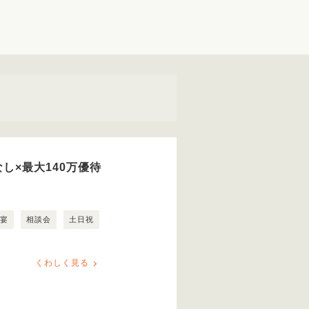
し×最大140万優待
露宴
相談会
土日祝
くわしく見る