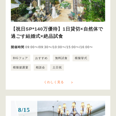
【祝日SP*140万優待】1日貸切×自然体で
過ごす結婚式×絶品試食
開催時間
09:00〜/09:30〜/10:00〜/15:00〜/16:00〜
BIGフェア
おすすめ
無料試食
模擬挙式
模擬披露宴
相談会
土日祝
くわしく見る
8/15