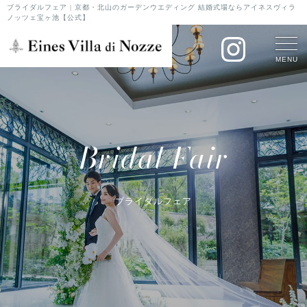
ブライダルフェア | 京都・北山のガーデンウエディング 結婚式場ならアイネスヴィラ
ノッツェ宝ヶ池【公式】
MENU
Bridal Fair
ブライダルフェア