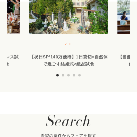
8.11
作ドレス試
【祝日SP*140万優待】1日貸切×自然体
【当館人
品試食
で過ごす結婚式×絶品試食
体験
Search
希望の条件からフェアを探す