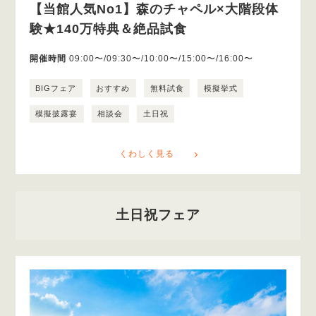
【当館人気No1】森のチャペル×大階段体
験★140万特典＆絶品試食
開催時間
09:00〜/09:30〜/10:00〜/15:00〜/16:00〜
BIGフェア
おすすめ
無料試食
模擬挙式
模擬披露宴
相談会
土日祝
くわしく見る
土日祝フェア