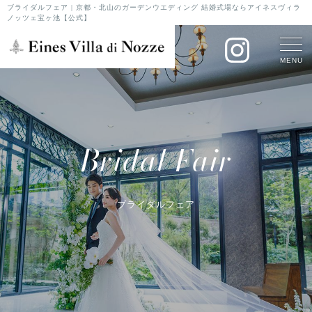
ブライダルフェア | 京都・北山のガーデンウエディング 結婚式場ならアイネスヴィラ
ノッツェ宝ヶ池【公式】
MENU
Bridal Fair
ブライダルフェア