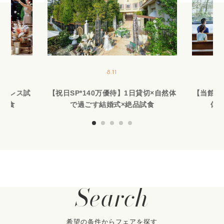
8.11
作ドレス試
【祝日SP*140万優待】1日貸切×自然体
【当館人
品試食
で過ごす結婚式×絶品試食
体験
Search
希望の条件からフェアを探す