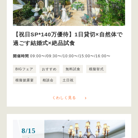
【祝日SP*140万優待】1日貸切×自然体で
過ごす結婚式×絶品試食
開催時間
09:00〜/09:30〜/10:00〜/15:00〜/16:00〜
BIGフェア
おすすめ
無料試食
模擬挙式
模擬披露宴
相談会
土日祝
くわしく見る
8/15