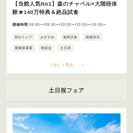
【当館人気No1】森のチャペル×大階段体
験★140万特典＆絶品試食
開催時間
09:00〜/09:30〜/10:00〜/15:00〜/16:00〜
BIGフェア
おすすめ
無料試食
模擬挙式
模擬披露宴
相談会
土日祝
くわしく見る
土日祝フェア