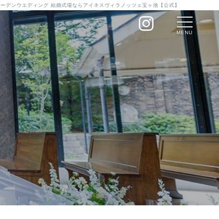
のガーデンウエディング 結婚式場ならアイネスヴィラノッツェ宝ヶ池【公式】
MENU