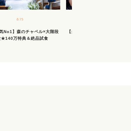
8.15
8.16
気No1】森のチャペル×大階段
【最大140万優待】憧れ＆おも
験★140万特典＆絶品試食
叶う1日貸切邸宅×絶品試