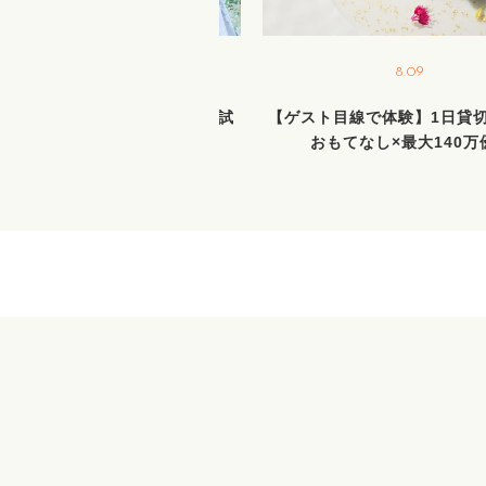
8.22
8.09
間限定BIGフェア／新作ドレス試
【ゲスト目線で体験】1日貸
着＆花嫁ALL体験＆絶品試食
おもてなし×最大140万