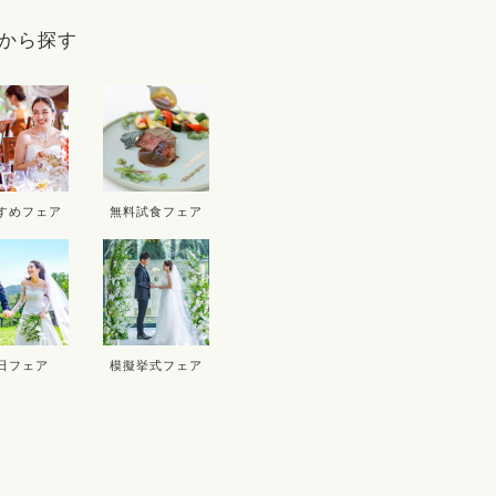
9
から探す
D
THU
FRI
SAT
SUN
MON
T
3
4
5
6
10
11
12
13
5
すめフェア
無料試食フェア
17
18
19
20
12
1
24
25
26
27
19
2
26
2
日フェア
模擬挙式フェア