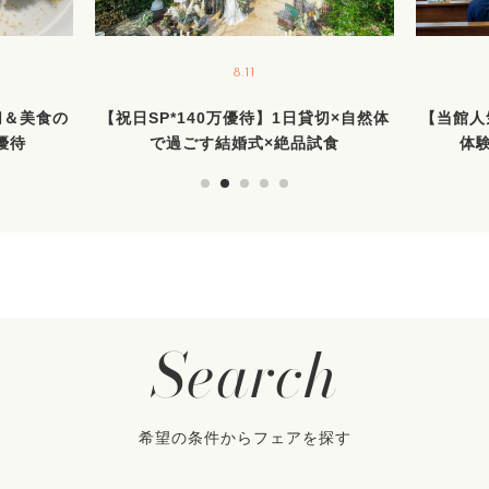
8.11
切＆美食の
【祝日SP*140万優待】1日貸切×自然体
【当館人
優待
で過ごす結婚式×絶品試食
体
Search
希望の条件からフェアを探す