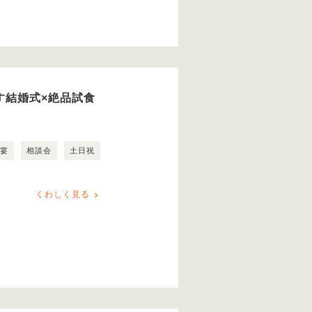
ごす結婚式×絶品試食
露宴
相談会
土日祝
くわしく見る