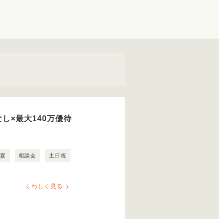
し×最大140万優待
露宴
相談会
土日祝
くわしく見る