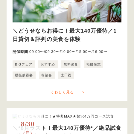
＼どうせならお得に！最大140万優待／1
日貸切＆評判の美食を体験
開催時間
09:00〜/09:30〜/10:00〜/15:00〜/16:00〜
BIGフェア
おすすめ
無料試食
模擬挙式
模擬披露宴
相談会
土日祝
くわしく見る
8/30
＼*8月ラスト！最大140万優待*／絶品試食
(日)