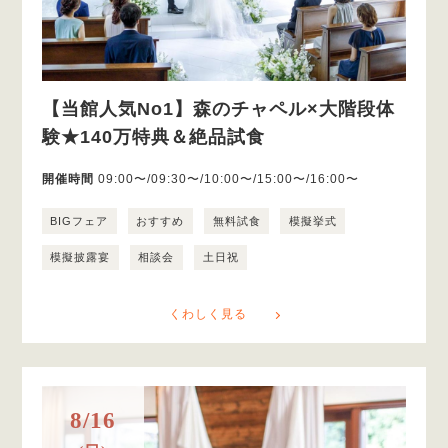
【当館人気No1】森のチャペル×大階段体
験★140万特典＆絶品試食
開催時間
09:00〜/09:30〜/10:00〜/15:00〜/16:00〜
BIGフェア
おすすめ
無料試食
模擬挙式
模擬披露宴
相談会
土日祝
くわしく見る
8/16