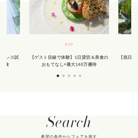
8.09
作ドレス試
【ゲスト目線で体験】1日貸切＆美食の
【祝日SP
品試食
おもてなし×最大140万優待
で
Search
希望の条件からフェアを探す