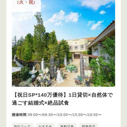
(火・祝)
【祝日SP*140万優待】1日貸切×自然体で
過ごす結婚式×絶品試食
開催時間
09:00〜/09:30〜/10:00〜/15:00〜/16:00〜
BIGフェア
おすすめ
無料試食
模擬挙式