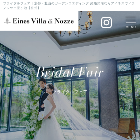
ブライダルフェア | 京都・北山のガーデンウエディング 結婚式場ならアイネスヴィラ
ノッツェ宝ヶ池【公式】
MENU
Bridal Fair
ブライダルフェア