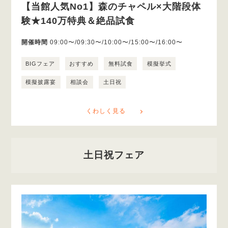
【当館人気No1】森のチャペル×大階段体
験★140万特典＆絶品試食
開催時間
09:00〜/09:30〜/10:00〜/15:00〜/16:00〜
BIGフェア
おすすめ
無料試食
模擬挙式
模擬披露宴
相談会
土日祝
くわしく見る
土日祝フェア