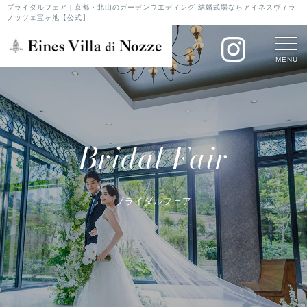
ブライダルフェア | 京都・北山のガーデンウエディング 結婚式場ならアイネスヴィラ
ノッツェ宝ヶ池【公式】
MENU
Bridal Fair
ブライダルフェア