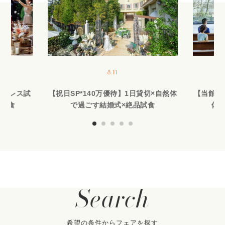
8.11
作ドレス試
【祝日SP*140万優待】1日貸切×自然体
【当館人
品試食
で過ごす結婚式×絶品試食
体験
Search
希望の条件からフェアを探す