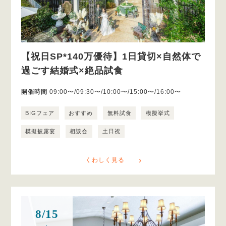
【祝日SP*140万優待】1日貸切×自然体で
過ごす結婚式×絶品試食
開催時間
09:00〜/09:30〜/10:00〜/15:00〜/16:00〜
BIGフェア
おすすめ
無料試食
模擬挙式
模擬披露宴
相談会
土日祝
くわしく見る
8/15