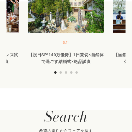
8.11
作ドレス試
【祝日SP*140万優待】1日貸切×自然体
【当館人
品試食
で過ごす結婚式×絶品試食
体験
Search
希望の条件からフェアを探す