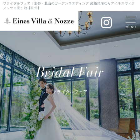
ブライダルフェア | 京都・北山のガーデンウエディング 結婚式場ならアイネスヴィラ
ノッツェ宝ヶ池【公式】
MENU
Bridal Fair
ブライダルフェア