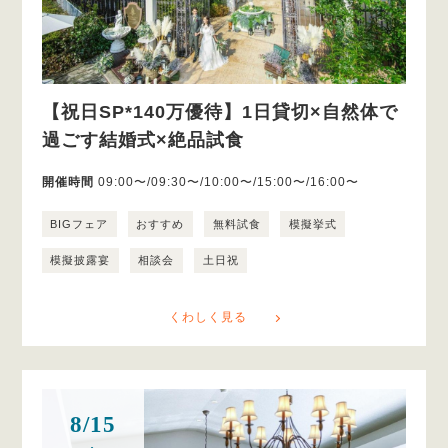
【祝日SP*140万優待】1日貸切×自然体で
過ごす結婚式×絶品試食
開催時間
09:00〜/09:30〜/10:00〜/15:00〜/16:00〜
BIGフェア
おすすめ
無料試食
模擬挙式
模擬披露宴
相談会
土日祝
くわしく見る
8/15