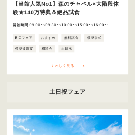
【当館人気No1】森のチャペル×大階段体
験★140万特典＆絶品試食
開催時間
09:00〜/09:30〜/10:00〜/15:00〜/16:00〜
BIGフェア
おすすめ
無料試食
模擬挙式
模擬披露宴
相談会
土日祝
くわしく見る
土日祝フェア