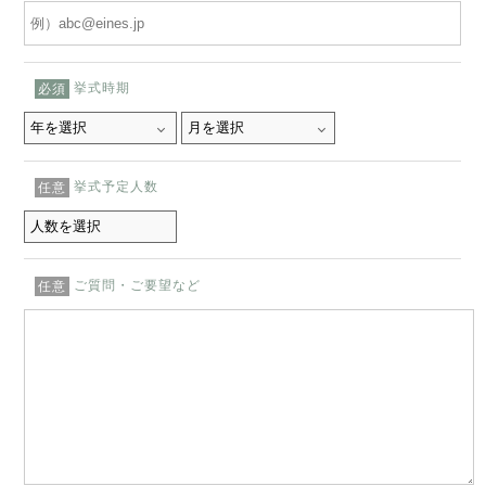
挙式時期
必須
挙式予定人数
任意
ご質問・ご要望など
任意