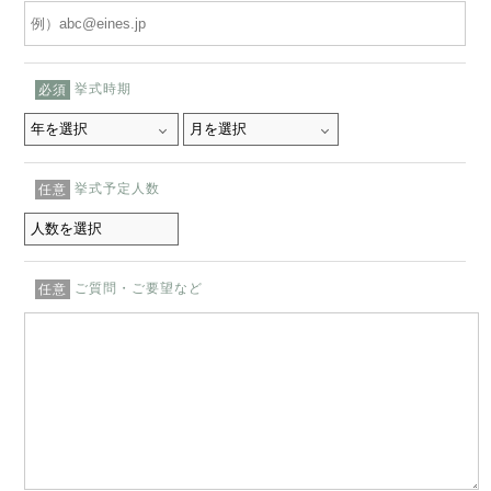
挙式時期
必須
挙式予定人数
任意
ご質問・ご要望など
任意