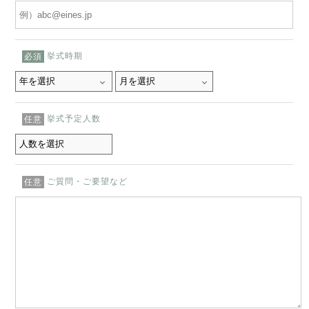
挙式時期
必須
挙式予定人数
任意
ご質問・ご要望など
任意