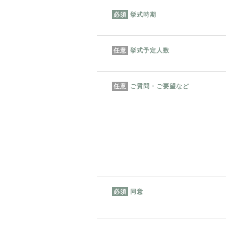
挙式時期
必須
挙式予定人数
任意
ご質問・ご要望など
任意
同意
必須