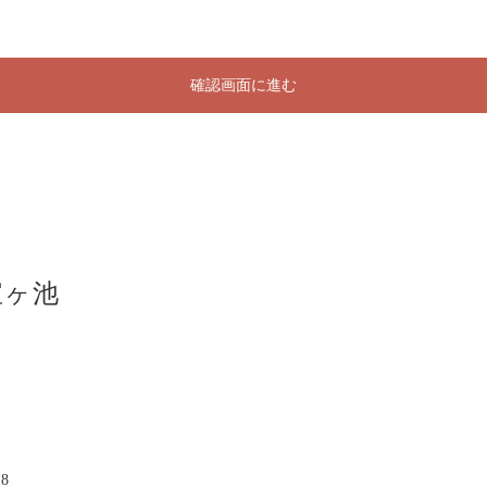
確認画面に進む
宝ヶ池
8