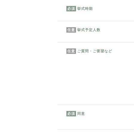
挙式時期
必須
挙式予定人数
任意
ご質問・ご要望など
任意
同意
必須