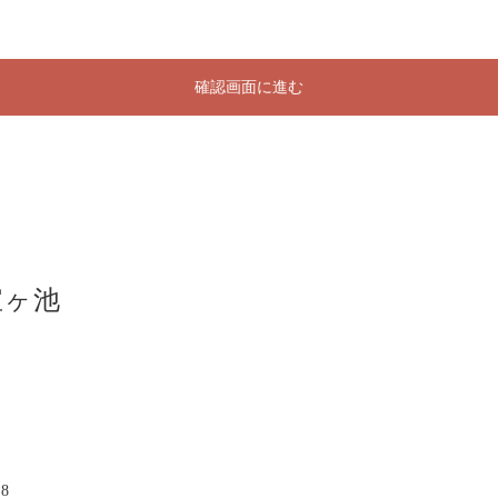
確認画面に進む
宝ヶ池
8