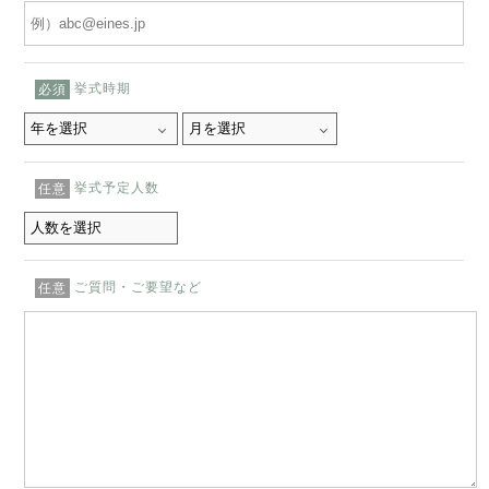
挙式時期
必須
挙式予定人数
任意
ご質問・ご要望など
任意