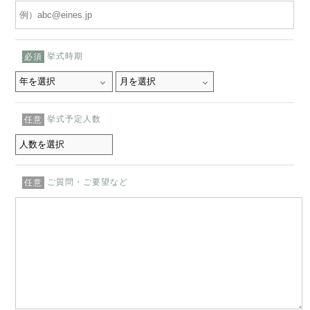
挙式時期
必須
挙式予定人数
任意
ご質問・ご要望など
任意