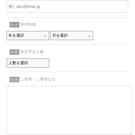
挙式時期
必須
挙式予定人数
任意
ご質問・ご要望など
任意