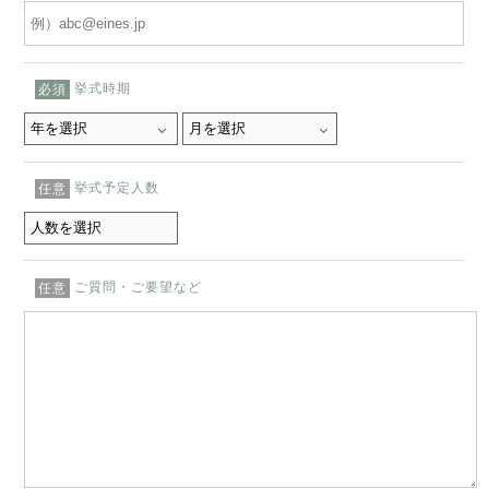
挙式時期
必須
挙式予定人数
任意
ご質問・ご要望など
任意