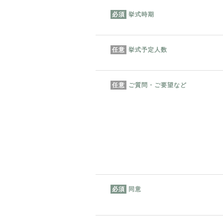
挙式時期
必須
挙式予定人数
任意
ご質問・ご要望など
任意
同意
必須