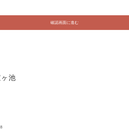
確認画面に進む
宝ヶ池
8