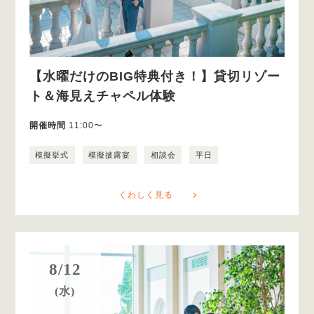
【水曜だけのBIG特典付き！】貸切リゾー
ト＆海見えチャペル体験
開催時間
11:00〜
模擬挙式
模擬披露宴
相談会
平日
くわしく見る
8/12
(水)