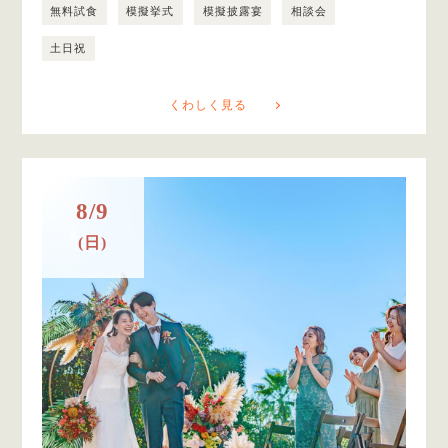
無料試食
模擬挙式
模擬披露宴
相談会
土日祝
くわしく見る
8/9
(日)