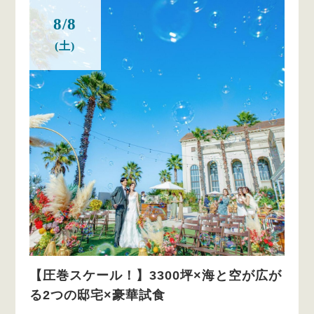
8/8
(土)
【圧巻スケール！】3300坪×海と空が広が
る2つの邸宅×豪華試食