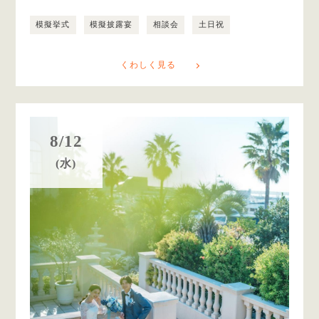
模擬挙式
模擬披露宴
相談会
土日祝
くわしく見る
8/12
(水)