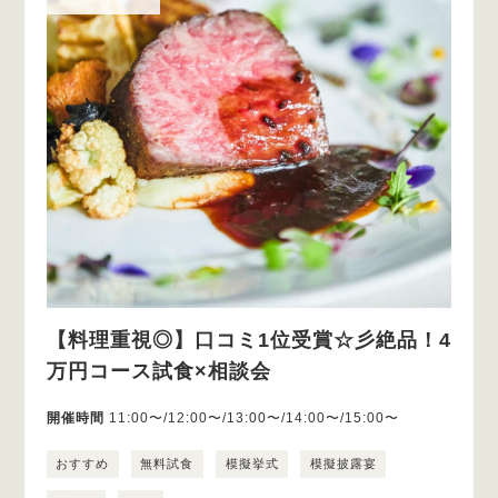
【料理重視◎】口コミ1位受賞☆彡絶品！4
万円コース試食×相談会
開催時間
11:00〜/12:00〜/13:00〜/14:00〜/15:00〜
おすすめ
無料試食
模擬挙式
模擬披露宴