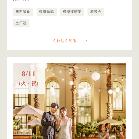
無料試食
模擬挙式
模擬披露宴
相談会
土日祝
くわしく見る
8/11
(火・祝)