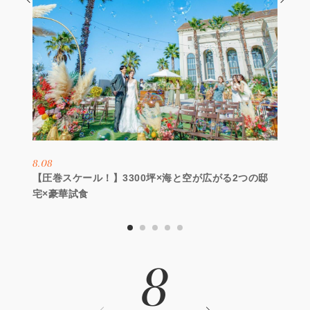
8.08
【圧巻スケール！】3300坪×海と空が広がる2つの邸
宅×豪華試食
8