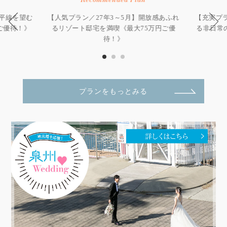
水平線を望む
【人気プラン／27年3～5月】開放感あふれ
【充実プラ
ご優待！》
るリゾート邸宅を満喫《最大75万円ご優
る非日常
待！》
プランをもっとみる