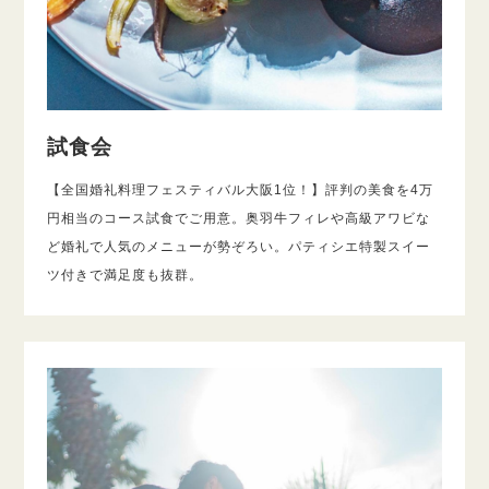
試食会
【全国婚礼料理フェスティバル大阪1位！】評判の美食を4万
円相当のコース試食でご用意。奥羽牛フィレや高級アワビな
ど婚礼で人気のメニューが勢ぞろい。パティシエ特製スイー
ツ付きで満足度も抜群。