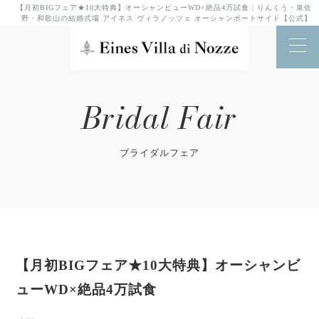
【月初BIGフェア★10大特典】オーシャンビューWD×絶品4万試食 | りんくう・泉佐
野・和歌山の結婚式場 アイネス ヴィラノッツェ オーシャンポートサイド【公式】
Bridal Fair
ブライダルフェア
【月初BIGフェア★10大特典】オーシャンビ
ューWD×絶品4万試食