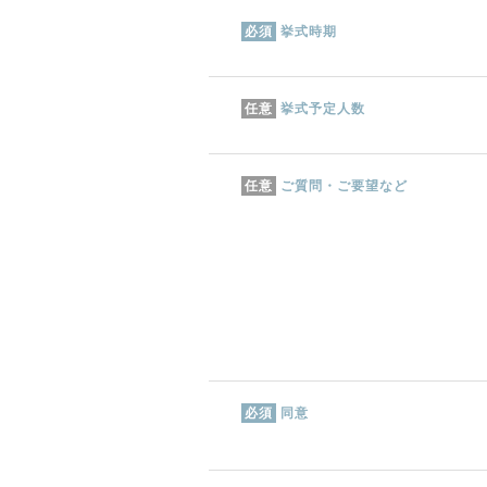
挙式時期
必須
挙式予定人数
任意
ご質問・ご要望など
任意
同意
必須