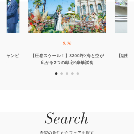
8.08
オーシャンビ
【圧巻スケール！】3300坪×海と空が
【組数限
優待
広がる2つの邸宅×豪華試食
る
Search
希望の条件からフェアを探す