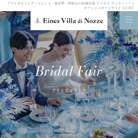
ブライダルフェア | りんくう・泉佐野・和歌山の結婚式場 アイネス ヴィラノッツェ
オーシャンポートサイド【公式】
Bridal Fair
ブライダルフェア