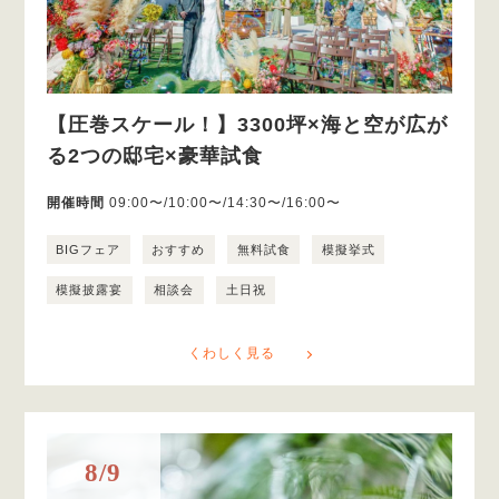
【圧巻スケール！】3300坪×海と空が広が
る2つの邸宅×豪華試食
開催時間
09:00〜/10:00〜/14:30〜/16:00〜
BIGフェア
おすすめ
無料試食
模擬挙式
模擬披露宴
相談会
土日祝
くわしく見る
8/9