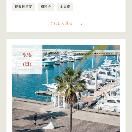
模擬披露宴
相談会
土日祝
くわしく見る
9/6
(日)