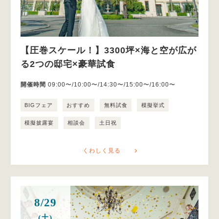
【圧巻スケール！】3300坪×海と空が広が
る2つの邸宅×豪華試食
開催時間
09:00〜/10:00〜/14:30〜/15:00〜/16:00〜
BIGフェア
おすすめ
無料試食
模擬挙式
模擬披露宴
相談会
土日祝
くわしく見る
8/29
(土)