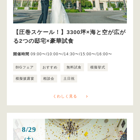
【圧巻スケール！】3300坪×海と空が広が
る2つの邸宅×豪華試食
開催時間
09:00〜/10:00〜/14:30〜/15:00〜/16:00〜
BIGフェア
おすすめ
無料試食
模擬挙式
模擬披露宴
相談会
土日祝
くわしく見る
8/29
(土)