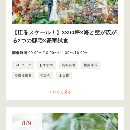
【圧巻スケール！】3300坪×海と空が広が
る2つの邸宅×豪華試食
開催時間
09:00〜/10:00〜/14:30〜/16:00〜
BIGフェア
おすすめ
無料試食
模擬挙式
模擬披露宴
相談会
土日祝
くわしく見る
8/9