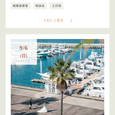
模擬披露宴
相談会
土日祝
くわしく見る
9/6
(日)