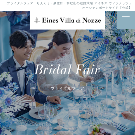
ブライダルフェア | りんくう・泉佐野・和歌山の結婚式場 アイネス ヴィラノッツェ
オーシャンポートサイド【公式】
Bridal Fair
ブライダルフェア