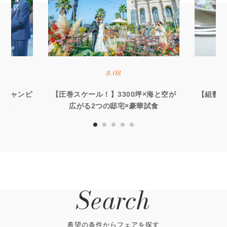
8.08
オーシャンビ
【圧巻スケール！】3300坪×海と空が
【組数限
優待
広がる2つの邸宅×豪華試食
る
Search
希望の条件からフェアを探す