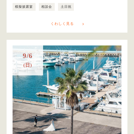
模擬披露宴
相談会
土日祝
くわしく見る
9/6
(日)