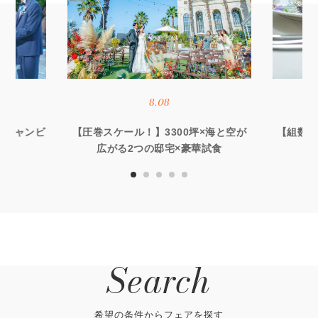
8.08
オーシャンビ
【圧巻スケール！】3300坪×海と空が
【組数限
優待
広がる2つの邸宅×豪華試食
る
Search
希望の条件からフェアを探す