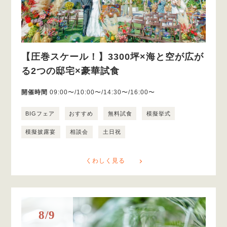
【圧巻スケール！】3300坪×海と空が広が
る2つの邸宅×豪華試食
開催時間
09:00〜/10:00〜/14:30〜/16:00〜
BIGフェア
おすすめ
無料試食
模擬挙式
模擬披露宴
相談会
土日祝
くわしく見る
8/9