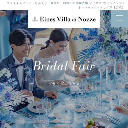
ブライダルフェア | りんくう・泉佐野・和歌山の結婚式場 アイネス ヴィラノッツェ
オーシャンポートサイド【公式】
Bridal Fair
ブライダルフェア