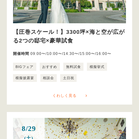
【圧巻スケール！】3300坪×海と空が広が
る2つの邸宅×豪華試食
開催時間
09:00〜/10:00〜/14:30〜/15:00〜/16:00〜
BIGフェア
おすすめ
無料試食
模擬挙式
模擬披露宴
相談会
土日祝
くわしく見る
8/29
(土)